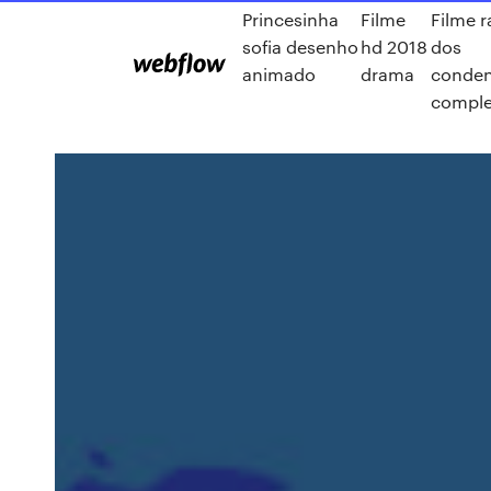
Princesinha
Filme
Filme r
sofia desenho
hd 2018
dos
animado
drama
conde
comple