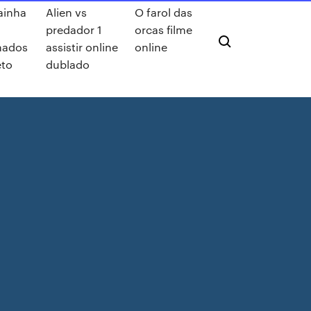
ainha
Alien vs
O farol das
predador 1
orcas filme
nados
assistir online
online
to
dublado